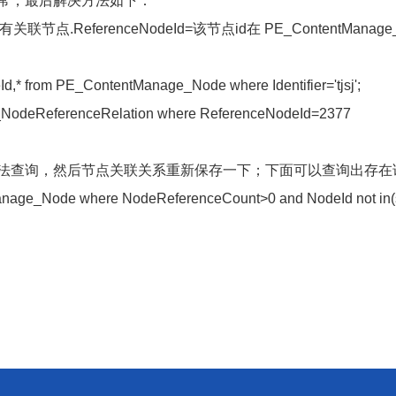
常，最后解决方法如下：
示有关联节点.ReferenceNodeId=该节点id在 PE_ContentManage
eId,* from PE_ContentManage_Node where Identifier='tjsj';
age_NodeReferenceRelation where ReferenceNodeId=2377
法查询，然后节点关联关系重新保存一下；下面可以查询出存在
ntManage_Node where NodeReferenceCount>0 and NodeId not in