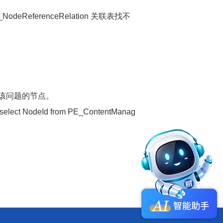
_NodeReferenceRelation 关联表找不
该问题的节点。
(select NodeId from PE_ContentManag