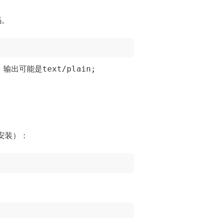
码。
text/plain;
，输出可能是
未安装）：