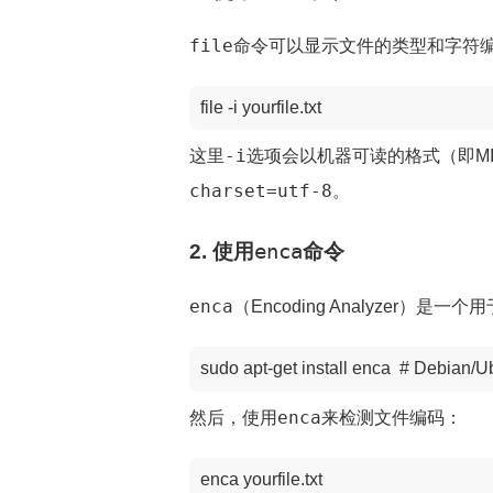
file
命令可以显示文件的类型和字符编码
file -i yourfile.txt
-i
这里
选项会以机器可读的格式（即MI
charset=utf-8
。
2. 使用
enca
命令
enca
（Encoding Analyze
sudo apt-get install enca  # Debia
enca
然后，使用
来检测文件编码：
enca yourfile.txt